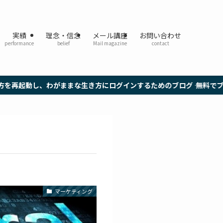
実績
理念・信念
メール講座
お問い合わせ
performance
belief
Mail magazine
contact
、わがままな生き方にログインするためのブログ ―― 無料でブログのメ
マーケティング