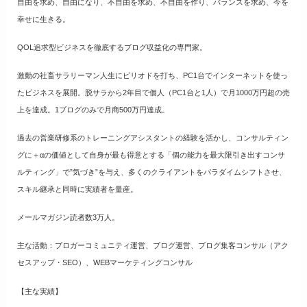
自由を求め、自由になり、不自由を求め、不自由を作り、バランスを求め、今を
幸せに生きる。
QOL追求型ビジネスを徹底するブログ収益化の専門家。
激動の社畜サラリーマン人生にピリオドを打ち、PC1台でインターネットを使っ
たビジネスを展開。脱サラから2年目で個人（PC1台と1人）で月1000万円超の売
上を達成。1ブログのみで月商500万円達成。
過去の営業研修系のトレーニングアシスタントの経験を活かし、コンサルティン
グに＋αの価値として自身が最も得意とする「個の能力を最大限引き出すコンサ
ルティング」で”気づき”を与え、多くのクライアントをパラダイムシフトさせ、
スキル継承と同時に実績者を量産。
メールマガジン読者数3万人。
主な活動：ブロガーコミュニティ運営、ブログ運営、ブログ集客コンサル（アク
セスアップ・SEO）、WEBマーケティングコンサル
【主な実績】